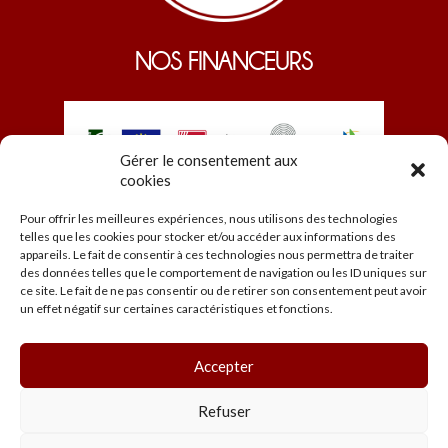
NOS FINANCEURS
Gérer le consentement aux
cookies
Pour offrir les meilleures expériences, nous utilisons des technologies
telles que les cookies pour stocker et/ou accéder aux informations des
appareils. Le fait de consentir à ces technologies nous permettra de traiter
des données telles que le comportement de navigation ou les ID uniques sur
ce site. Le fait de ne pas consentir ou de retirer son consentement peut avoir
© EDEN 2026
un effet négatif sur certaines caractéristiques et fonctions.
Accueil
Programmation
Les salles
Accepter
Infos pratiques
Mentions légales et CGU
Refuser