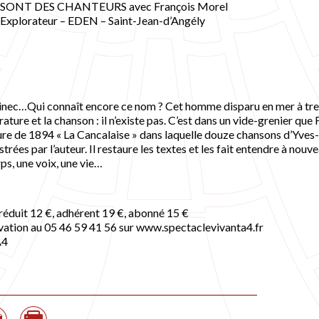
SONT DES CHANTEURS avec François Morel
l’Explorateur – EDEN – Saint-Jean-d’Angély
inec…Qui connaît encore ce nom ? Cet homme disparu en mer à tren
rature et la chanson : il n’existe pas. C’est dans un vide-grenier qu
re de 1894 « La Cancalaise » dans laquelle douze chansons d’Yves
strées par l’auteur. Il restaure les textes et les fait entendre à nouv
ps, une voix, une vie…
 réduit 12 €, adhérent 19 €, abonné 15 €
vation au 05 46 59 41 56 sur www.spectaclevivanta4.fr
A4