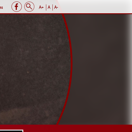
es
A+
A
A-