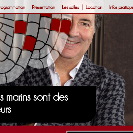
rogrammation
Présentation
Les salles
Location
Infos pratiqu
s marins sont des
urs