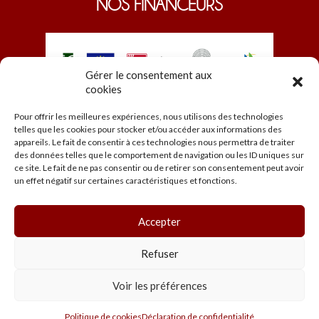
NOS FINANCEURS
Gérer le consentement aux
cookies
Pour offrir les meilleures expériences, nous utilisons des technologies
telles que les cookies pour stocker et/ou accéder aux informations des
appareils. Le fait de consentir à ces technologies nous permettra de traiter
des données telles que le comportement de navigation ou les ID uniques sur
ce site. Le fait de ne pas consentir ou de retirer son consentement peut avoir
© EDEN 2026
un effet négatif sur certaines caractéristiques et fonctions.
Accueil
Programmation
Les salles
Accepter
Infos pratiques
Mentions légales et CGU
Refuser
Voir les préférences
Politique de cookies
Déclaration de confidentialité