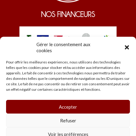
NOS FINANCEURS
Gérer le consentement aux
cookies
Pour offrir les meilleures expériences, nous utilisons des technologies
telles que les cookies pour stocker et/ou accéder aux informations des
appareils. Le fait de consentir à ces technologies nous permettra de traiter
des données telles que le comportement de navigation ou les ID uniques sur
ce site. Le fait de ne pas consentir ou de retirer son consentement peut avoir
© EDEN 2026
un effet négatif sur certaines caractéristiques et fonctions.
Accueil
Programmation
Les salles
Accepter
Infos pratiques
Mentions légales et CGU
Refuser
Voir les préférences