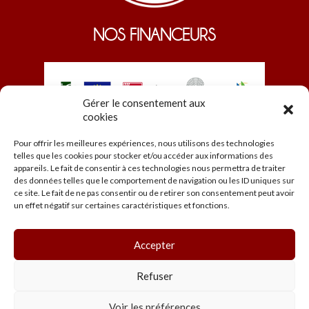
NOS FINANCEURS
Gérer le consentement aux
cookies
Pour offrir les meilleures expériences, nous utilisons des technologies
telles que les cookies pour stocker et/ou accéder aux informations des
appareils. Le fait de consentir à ces technologies nous permettra de traiter
des données telles que le comportement de navigation ou les ID uniques sur
ce site. Le fait de ne pas consentir ou de retirer son consentement peut avoir
© EDEN 2026
un effet négatif sur certaines caractéristiques et fonctions.
Accueil
Programmation
Les salles
Accepter
Infos pratiques
Mentions légales et CGU
Refuser
Voir les préférences