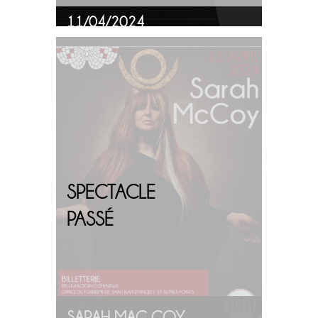
11/04/2024
PLUS
D'INFOS
SPECTACLE
PASSÉ
SARAH MAC COY